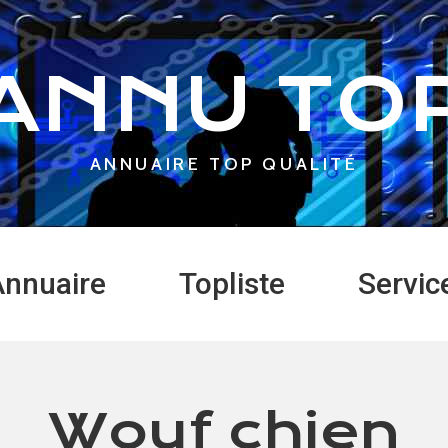
ANNU TO
ANNUAIRE TOP QUALITÉ
nnuaire
Topliste
Servic
Wouf chien