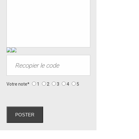
Votre note*
1
2
3
4
5
POSTER