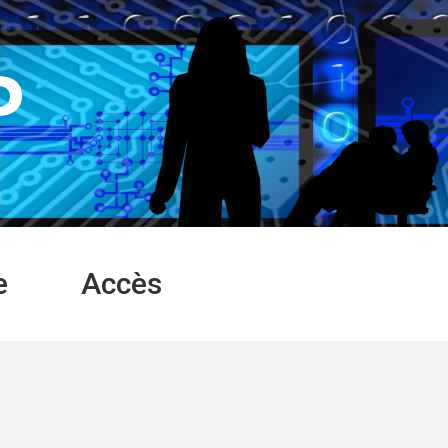
P
e
Accès