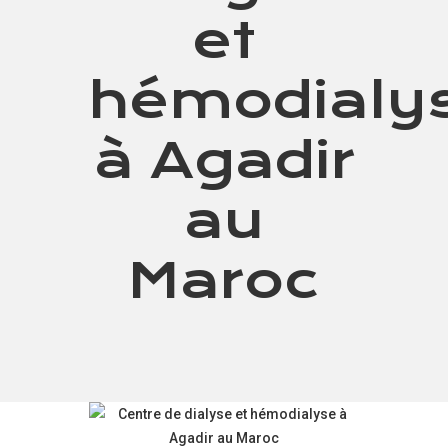
et
hémodialy
à Agadir
au
Maroc